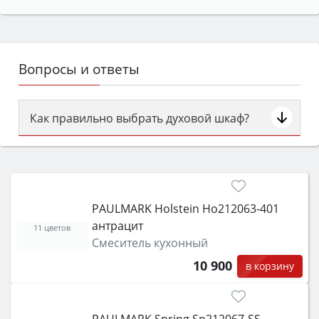
Вопросы и ответы
Как правильно выбрать духовой шкаф?
Сначала определитесь с типом (газовый или
электрический) и габаритами под вашу нишу,
затем смотрите на объём 50–70 л для семьи,
класс энергопотребления не ниже A и нужные
PAULMARK Holstein Ho212063-401
функции (конвекция, гриль, самоочистка,
антрацит
защита от детей).
11 цветов
Смеситель кухонный
10 900
в корзину