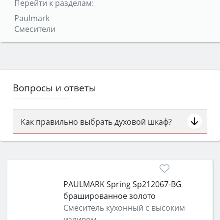
Перейти к разделам:
Paulmark
Смесители
Вопросы и ответы
Как правильно выбрать духовой шкаф?
Сначала определитесь с типом (газовый или
электрический) и габаритами под вашу нишу,
затем смотрите на объём 50–70 л для семьи,
класс энергопотребления не ниже A и нужные
PAULMARK Spring Sp212067-BG
функции (конвекция, гриль, самоочистка,
брашированное золото
защита от детей).
Смеситель кухонный с высоким
изливом