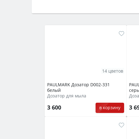
Сначала определитесь с типом (газов
семьи, класс энергопотребления не ни
14 цветов
PAULMARK Дозатор D002-331
PAU
белый
сер
Дозатор для мыла
Доза
3 600
3 6
в корзину