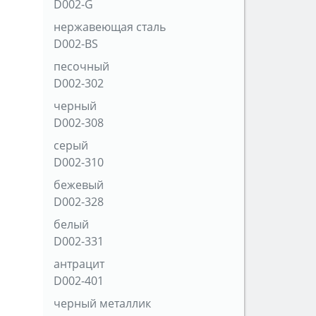
D002-G
нержавеющая сталь
D002-BS
песочный
D002-302
черный
D002-308
серый
D002-310
бежевый
D002-328
белый
D002-331
антрацит
D002-401
черный металлик