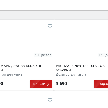
ый или электрический) и габаритами под вашу нишу, зат
же A и нужные функции (конвекция, гриль, самоочистка, 
14 цветов
14 цв
LMARK Дозатор D002-310
PAULMARK Дозатор D002-328
ый
бежевый
тор для мыла
Дозатор для мыла
90
3 690
в корзину
в корз