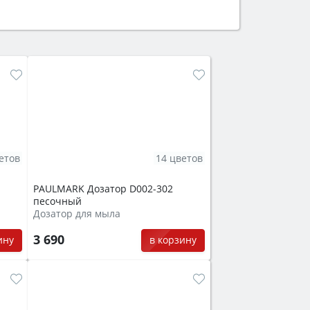
ем смотрите на объём 50–70 л для
защита от детей).
етов
14 цветов
PAULMARK Дозатор D002-302
песочный
Дозатор для мыла
3 690
ину
в корзину