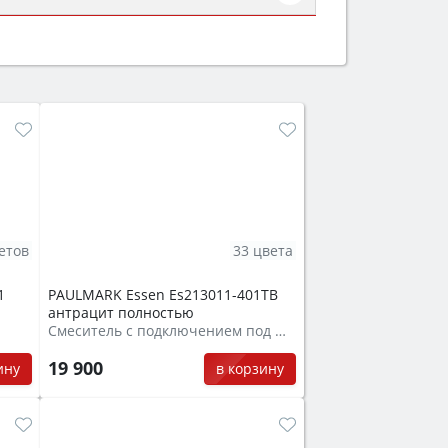
ем смотрите на объём 50–70 л для
защита от детей).
етов
33 цвета
1
PAULMARK Essen Es213011-401TB
антрацит полностью
Смеситель с подключением под фильтр
19 900
ину
в корзину