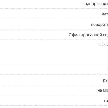
однорычаж
ла
поворот
С фильтрованной во
высо
ры
на м
г