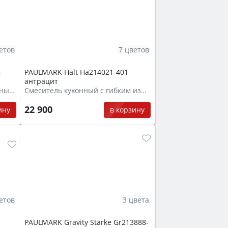
етов
7 цветов
8
PAULMARK Halt Ha214021-401
антрацит
Смеситель для кухни с выдвижным шлангом
Смеситель кухонный с гибким изливом
22 900
ину
в корзину
етов
3 цвета
PAULMARK Gravity Stärke Gr213888-