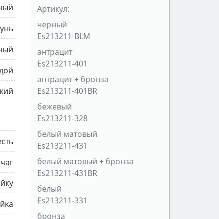
ный
Артикул:
черный
тунь
Es213211-BLM
ный
антрацит
Es213211-401
дой
антрацит + бронза
кий
Es213211-401BR
бежевый
Es213211-328
белый матовый
есть
Es213211-431
белый матовый + бронза
чаг
Es213211-431BR
ойку
белый
Es213211-331
айка
бронза