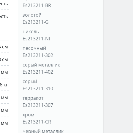
есть
Es213211-BR
золотой
есть
Es213211-G
никель
Es213211-NI
5 см
песочный
Es213211-302
3 см
серый металлик
Es213211-402
 мм
серый
6 кг
Es213211-310
 мм
терракот
Es213211-307
 мм
хром
Es213211-CR
 мм
черный металлик