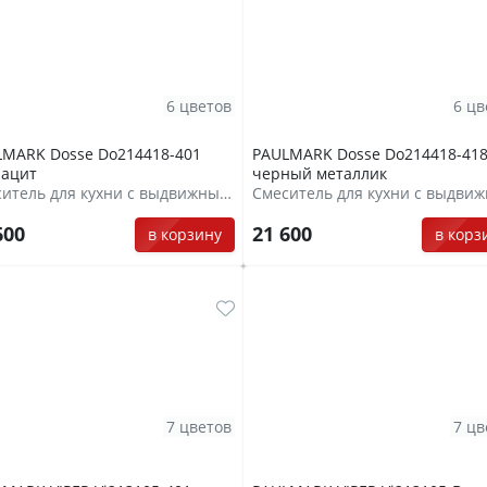
6 цветов
6 цв
LMARK Dosse Do214418-401
PAULMARK Dosse Do214418-41
рацит
черный металлик
Смеситель для кухни с выдвижным шлангом
600
21 600
в корзину
в корз
7 цветов
7 цв