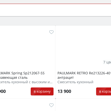
ый или электрический) и габаритами под вашу нишу, зат
же A и нужные функции (конвекция, гриль, самоочистка, 
7 цв
MARK Spring Sp212067-SS
PAULMARK RETRO Re213226-40
жавеющая сталь
антрацит
Смеситель кухонный с высоким изливом
Смеситель кухонный
900
13 900
в корзину
в корз