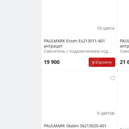
33 цвета
PAULMARK Essen Es213011-401
PAU
антрацит
ант
Смеситель с подключением под фильтр
19 900
21 
в корзину
9 цветов
PAULMARK Skalen Sk213020-401