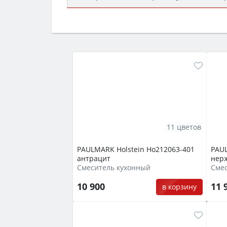
Сначала определитесь с типом (газов
семьи, класс энергопотребления не ни
11 цветов
PAULMARK Holstein Ho212063-401
PAUL
антрацит
нер
Смеситель кухонный
10 900
11 
в корзину