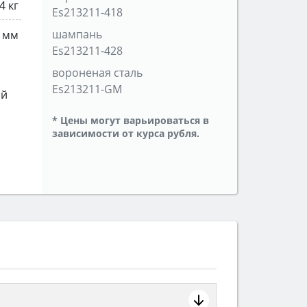
4 кг
Es213211-418
шампань
 мм
Es213211-428
вороненая сталь
Es213211-GM
ый
* Цены могут варьироваться в
зависимости от курса рубля.