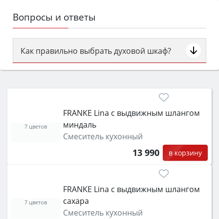
Вопросы и ответы
Как правильно выбрать духовой шкаф?
Сначала определитесь с типом (газовый или
электрический) и габаритами под вашу нишу,
затем смотрите на объём 50–70 л для семьи,
класс энергопотребления не ниже A и нужные
FRANKE Lina с выдвижным шлангом
функции (конвекция, гриль, самоочистка,
миндаль
защита от детей).
7 цветов
Смеситель кухонный
13 990
в корзину
FRANKE Lina с выдвижным шлангом
сахара
7 цветов
Смеситель кухонный