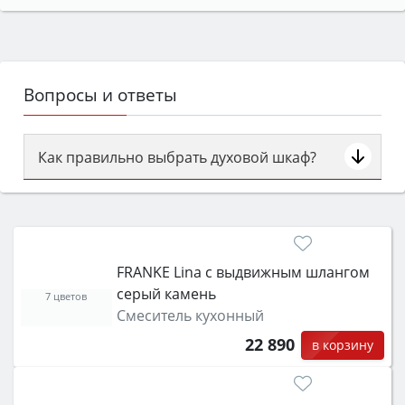
Вопросы и ответы
Как правильно выбрать духовой шкаф?
Сначала определитесь с типом (газовый или
электрический) и габаритами под вашу нишу,
затем смотрите на объём 50–70 л для семьи,
класс энергопотребления не ниже A и нужные
FRANKE Lina с выдвижным шлангом
функции (конвекция, гриль, самоочистка,
серый камень
защита от детей).
7 цветов
Смеситель кухонный
22 890
в корзину