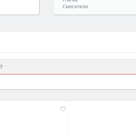
Смесители
?
ый или электрический) и габаритами под вашу нишу, зат
же A и нужные функции (конвекция, гриль, самоочистка, 