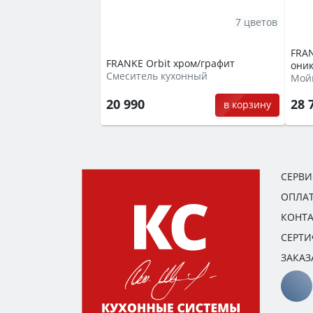
7 цветов
FRA
FRANKE Orbit хром/графит
оник
Смеситель кухонный
Мой
20 990
28 
в корзину
СЕРВ
ОПЛАТ
КОНТ
СЕРТ
ЗАКАЗ