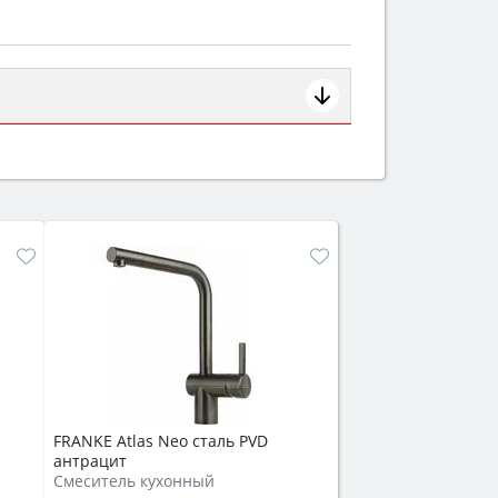
ем смотрите на объём 50–70 л для
защита от детей).
FRANKE Atlas Neo сталь PVD
антрацит
Смеситель кухонный