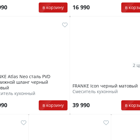
990
16 990
в корзину
в корз
2 ц
KE Atlas Neo сталь PVD
вижной шланг черный
FRANKE Icon черный матовый
овый
Смеситель кухонный
ситель кухонный
990
39 990
в корзину
в корз