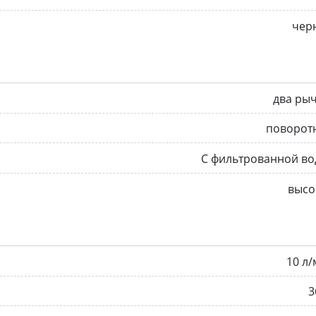
чер
два ры
поворот
С фильтрованной во
высо
10 л
3