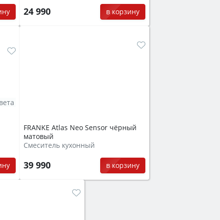
24 990
ину
в корзину
вета
FRANKE Atlas Neo Sensor чёрный
матовый
Смеситель кухонный
39 990
ину
в корзину