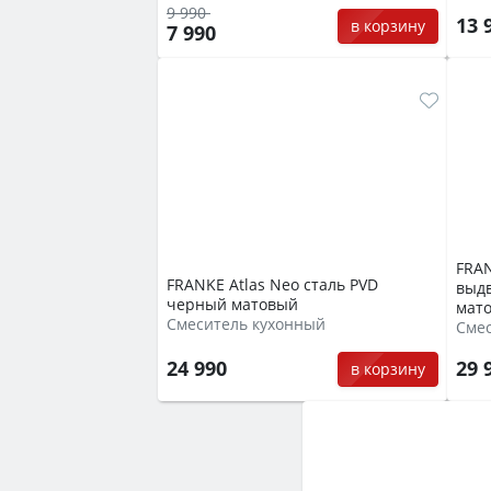
9 990
13 
в корзину
7 990
FRAN
FRANKE Atlas Neo сталь PVD
выд
черный матовый
мат
Смеситель кухонный
Сме
24 990
29 
в корзину