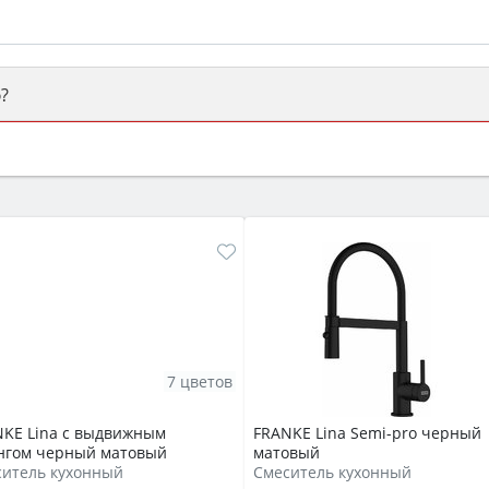
?
ый или электрический) и габаритами под вашу нишу, зат
же A и нужные функции (конвекция, гриль, самоочистка, 
7 цветов
KE Lina с выдвижным
FRANKE Lina Semi-pro черный
нгом черный матовый
матовый
ситель кухонный
Смеситель кухонный