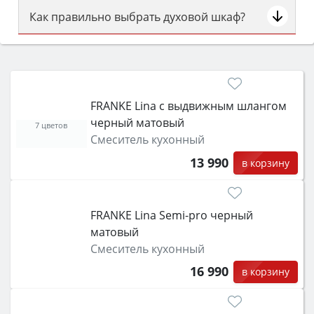
Как правильно выбрать духовой шкаф?
Сначала определитесь с типом (газовый или
электрический) и габаритами под вашу нишу,
затем смотрите на объём 50–70 л для семьи,
класс энергопотребления не ниже A и нужные
FRANKE Lina с выдвижным шлангом
функции (конвекция, гриль, самоочистка,
черный матовый
защита от детей).
7 цветов
Смеситель кухонный
13 990
в корзину
FRANKE Lina Semi-pro черный
матовый
Смеситель кухонный
16 990
в корзину