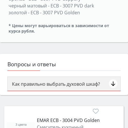
черный матовый
-
ECB - 3007 PVD dark
золотой
-
ECB - 3007 PVD Golden
* Цены могут варьироваться в зависимости от
курса рубля.
Вопросы и ответы
Как правильно выбрать духовой шкаф?
Сначала определитесь с типом (газовый или
электрический) и габаритами под вашу нишу,
затем смотрите на объём 50–70 л для семьи,
класс энергопотребления не ниже A и нужные
EMAR ECB - 3004 PVD Golden
функции (конвекция, гриль, самоочистка,
3 цвета
Смеситель кухонный