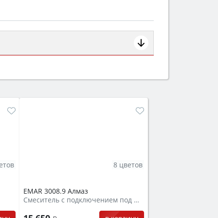
ем смотрите на объём 50–70 л для
защита от детей).
етов
8 цветов
EMAR 3008.9 Алмаз
Смеситель с подключением под фильтр
15 650