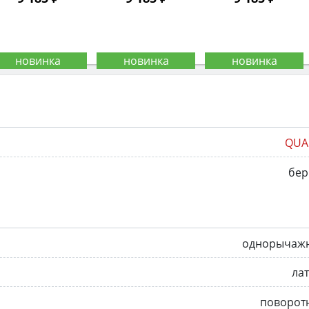
QUA
бер
однорычаж
ла
поворот