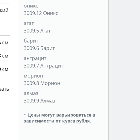
оникс
кий
3009.12 Оникс
агат
3009.5 Агат
барит
5 см
3009.6 Барит
8 см
антрацит
3009.7 Антрацит
0 см
морион
3009.8 Морион
вать
алмаз
3009.9 Алмаз
* Цены могут варьироваться в
зависимости от курса рубля.