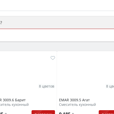
?
ый или электрический) и габаритами под вашу нишу, зат
же A и нужные функции (конвекция, гриль, самоочистка, 
8 цветов
8 цв
 3009.6 Барит
EMAR 3009.5 Агат
ситель кухонный
Смеситель кухонный
85
9 185