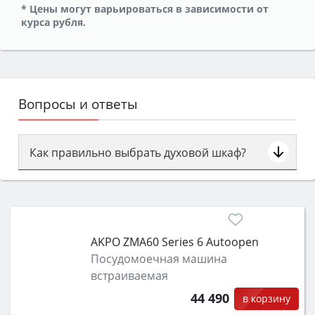
* Цены могут варьироваться в зависимости от
курса рубля.
Вопросы и ответы
Как правильно выбрать духовой шкаф?
Сначала определитесь с типом (газовый или
электрический) и габаритами под вашу нишу,
затем смотрите на объём 50–70 л для семьи,
класс энергопотребления не ниже A и нужные
AKPO ZMA60 Series 6 Autoopen
функции (конвекция, гриль, самоочистка,
Посудомоечная машина
защита от детей).
встраиваемая
44 490
в корзину