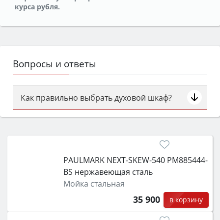
курса рубля.
Вопросы и ответы
Как правильно выбрать духовой шкаф?
Сначала определитесь с типом (газовый или
электрический) и габаритами под вашу нишу,
затем смотрите на объём 50–70 л для семьи,
класс энергопотребления не ниже A и нужные
PAULMARK NEXT-SKEW-540 PM885444-
функции (конвекция, гриль, самоочистка,
BS нержавеющая сталь
защита от детей).
Мойка стальная
35 900
в корзину