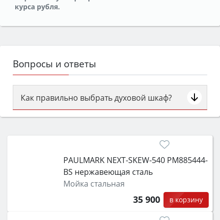
курса рубля.
Вопросы и ответы
Как правильно выбрать духовой шкаф?
Сначала определитесь с типом (газовый или
электрический) и габаритами под вашу нишу,
затем смотрите на объём 50–70 л для семьи,
класс энергопотребления не ниже A и нужные
PAULMARK NEXT-SKEW-540 PM885444-
функции (конвекция, гриль, самоочистка,
BS нержавеющая сталь
защита от детей).
Мойка стальная
35 900
в корзину