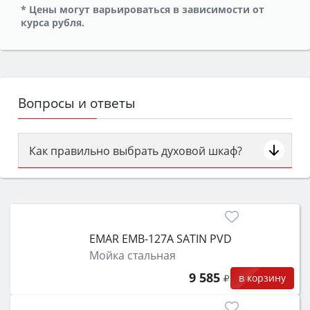
* Цены могут варьироваться в зависимости от
курса рубля.
Вопросы и ответы
Как правильно выбрать духовой шкаф?
Сначала определитесь с типом (газовый или
электрический) и габаритами под вашу нишу,
затем смотрите на объём 50–70 л для семьи,
класс энергопотребления не ниже A и нужные
EMAR EMB-127A SATIN PVD
функции (конвекция, гриль, самоочистка,
Мойка стальная
защита от детей).
9 585
в корзину