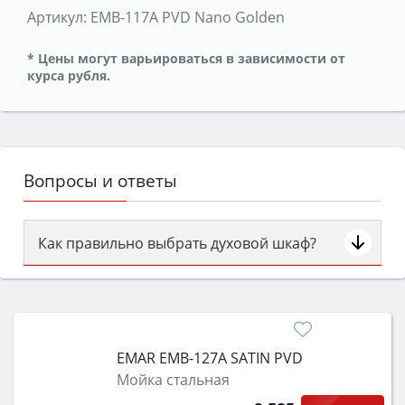
Артикул:
EMB-117A PVD Nano Golden
* Цены могут варьироваться в зависимости от
курса рубля.
Вопросы и ответы
Как правильно выбрать духовой шкаф?
Сначала определитесь с типом (газовый или
электрический) и габаритами под вашу нишу,
затем смотрите на объём 50–70 л для семьи,
класс энергопотребления не ниже A и нужные
EMAR EMB-127A SATIN PVD
функции (конвекция, гриль, самоочистка,
Мойка стальная
защита от детей).