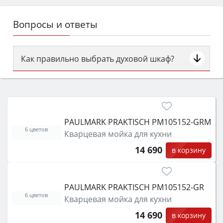
Вопросы и ответы
Как правильно выбрать духовой шкаф?
Сначала определитесь с типом (газовый или
электрический) и габаритами под вашу нишу,
затем смотрите на объём 50–70 л для семьи,
класс энергопотребления не ниже A и нужные
PAULMARK PRAKTISCH PM105152-GRM
функции (конвекция, гриль, самоочистка,
6 цветов
Кварцевая мойка для кухни
защита от детей).
14 690
в корзину
PAULMARK PRAKTISCH PM105152-GR
6 цветов
Кварцевая мойка для кухни
14 690
в корзину