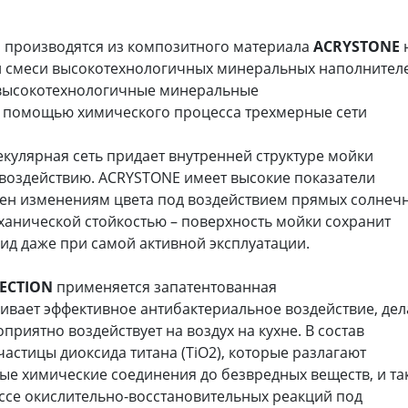
N
производятся из композитного материала
ACRYSTONE
 и смеси высокотехнологичных минеральных наполнител
 высокотехнологичные минеральные
 помощью химического процесса трехмерные сети
екулярная сеть придает внутренней структуре мойки
 воздействию. ACRYSTONE имеет высокие показатели
жен изменениям цвета под воздействием прямых солнеч
ханической стойкостью – поверхность мойки сохранит
д даже при самой активной эксплуатации.
LECTION
применяется запатентованная
чивает эффективное антибактериальное воздействие, дел
приятно воздействует на воздух на кухне. В состав
стицы диоксида титана (TiО2), которые разлагают
ные химические соединения до безвредных веществ, и та
ссе окислительно-восстановительных реакций под