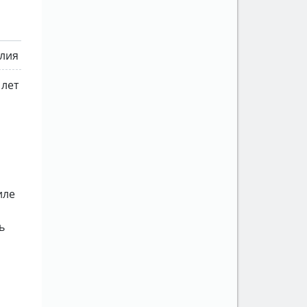
лия
 лет
иле
ь