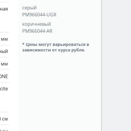
серый
ная
PM966044-UGR
коричневый
PM966044-AR
8 мм
* Цены могут варьироваться в
зависимости от курса рубля.
ный
0 мм
ONE
cite
8 см