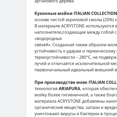
арганового дерева.
Кухонные мойки ITALIAN COLLECTIO
основе чистой акриловой смолы (20%)
В материале ACRYSTONE используются
наполнители,создающие между собой с
«водородных
связей». Созданная таким образом мол
устойчивость к ударам и термическому
термоустойчивости – 280°С, не подвер
лучей и отличается исключительной ме
первоначальный идеальный внешний ви
При производстве моек ITALIAN COL
технология
ARIAPURA
, которая обеспе
мойку более гигиеничной, а также благо
материала ACRYSTONE добавлены наноча
органические вещества, запахи и вред
уничтожают вирусы и бактерии в проце