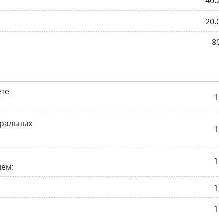
40.
20.
8
ете
1
иральных
1
1
лем:
1
1