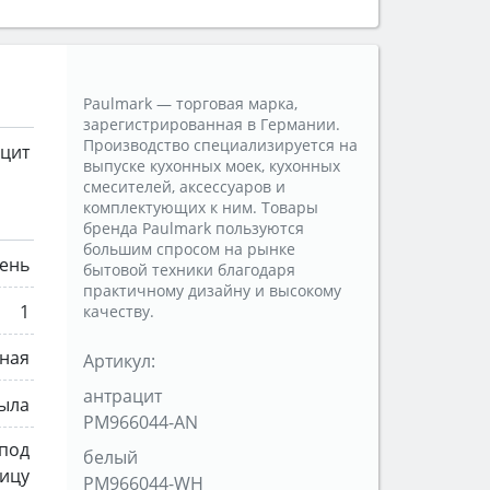
Paulmark — торговая марка,
зарегистрированная в Германии.
Производство специализируется на
ацит
выпуске кухонных моек, кухонных
смесителей, аксессуаров и
комплектующих к ним. Товары
бренда Paulmark пользуются
большим спросом на рынке
ень
бытовой техники благодаря
практичному дизайну и высокому
1
качеству.
ная
Артикул:
антрацит
рыла
PM966044-AN
 под
белый
ицу
PM966044-WH