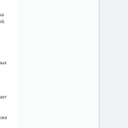
на
ей.
ных
ает
кже