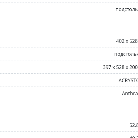
подстоль
402 х 52
подстоль
397 х 528 х 20
ACRYST
Anthra
52.