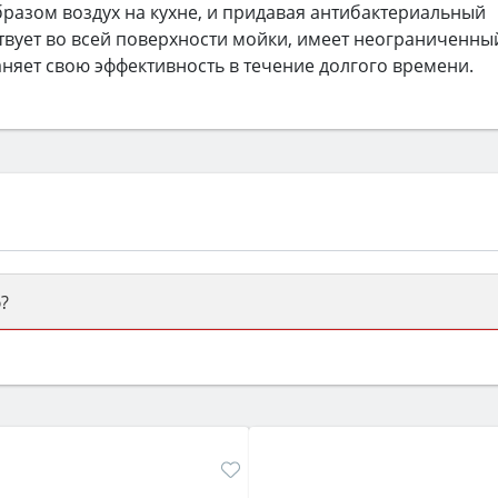
разом воздух на кухне, и придавая антибактериальный
ствует во всей поверхности мойки, имеет неограниченны
аняет свою эффективность в течение долгого времени.
?
ый или электрический) и габаритами под вашу нишу, зат
же A и нужные функции (конвекция, гриль, самоочистка, 