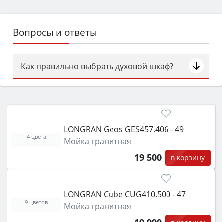
Вопросы и ответы
Как правильно выбрать духовой шкаф?
Сначала определитесь с типом (газовый или
электрический) и габаритами под вашу нишу,
затем смотрите на объём 50–70 л для семьи,
класс энергопотребления не ниже A и нужные
LONGRAN Geos GES457.406 - 49
функции (конвекция, гриль, самоочистка,
4 цвета
Мойка гранитная
защита от детей).
19 500
в корзину
LONGRAN Cube CUG410.500 - 47
9 цветов
Мойка гранитная