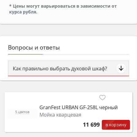
* Цены могут варьироваться в зависимости от
курса рубля.
Вопросы и ответы
Как правильно выбрать духовой шкаф?
Сначала определитесь с типом (газовый или
электрический) и габаритами под вашу нишу,
затем смотрите на объём 50–70 л для семьи,
класс энергопотребления не ниже A и нужные
GranFest URBAN GF-258L черный
функции (конвекция, гриль, самоочистка,
5 цветов
Мойка кварцевая
защита от детей).
11 699
в корзину