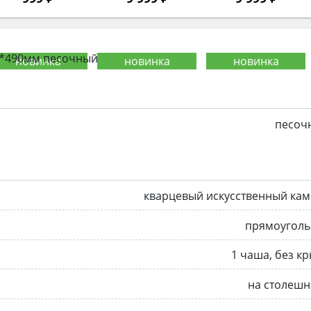
0*490мм песочный
песоч
кварцевый искусственный ка
прямоуголь
1 чаша, без к
на столешн