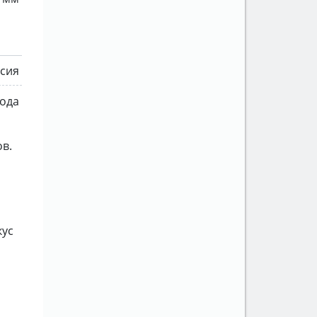
сия
года
ов.
кус