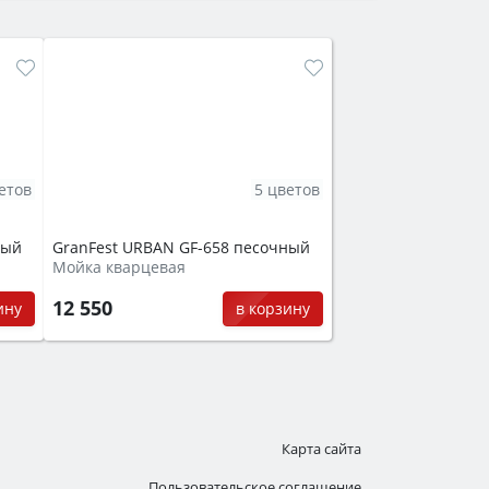
етов
5 цветов
ный
GranFest URBAN GF-658 песочный
Мойка кварцевая
12 550
ину
в корзину
Карта сайта
Пользовательское соглашение