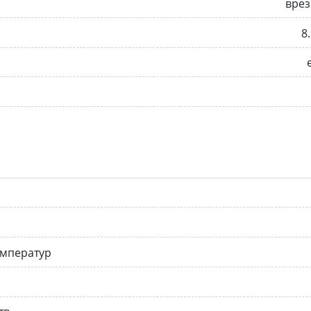
врез
8.
емператур