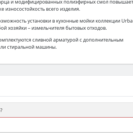
арца и модифицированных полиэфирных смол повышае
же износостойкость всего изделия.
озможность установки в кухонные мойки коллекции Urb
ой хозяйки – измельчителя бытовых отходов.
комплектуются сливной арматурой с дополнительным
ли стиральной машины.
?
ый или электрический) и габаритами под вашу нишу, зат
же A и нужные функции (конвекция, гриль, самоочистка, 