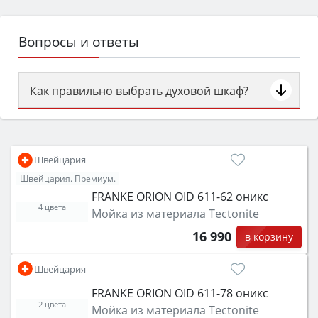
Вопросы и ответы
Как правильно выбрать духовой шкаф?
Сначала определитесь с типом (газовый или
электрический) и габаритами под вашу нишу,
затем смотрите на объём 50–70 л для семьи,
Швейцария
класс энергопотребления не ниже A и нужные
Швейцария. Премиум.
функции (конвекция, гриль, самоочистка,
FRANKE ORION OID 611-62 оникс
защита от детей).
4 цвета
Мойка из материала Tectonite
16 990
в корзину
Швейцария
FRANKE ORION OID 611-78 оникс
2 цвета
Мойка из материала Tectonite