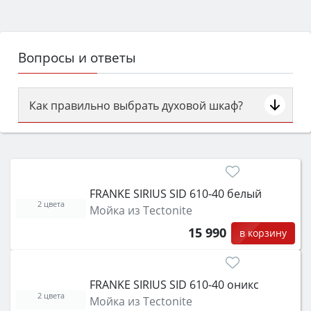
Вопросы и ответы
Как правильно выбрать духовой шкаф?
Сначала определитесь с типом (газовый или
электрический) и габаритами под вашу нишу,
затем смотрите на объём 50–70 л для семьи,
класс энергопотребления не ниже A и нужные
FRANKE SIRIUS SID 610-40 белый
функции (конвекция, гриль, самоочистка,
2 цвета
Мойка из Tectonite
защита от детей).
15 990
в корзину
FRANKE SIRIUS SID 610-40 оникс
2 цвета
Мойка из Tectonite