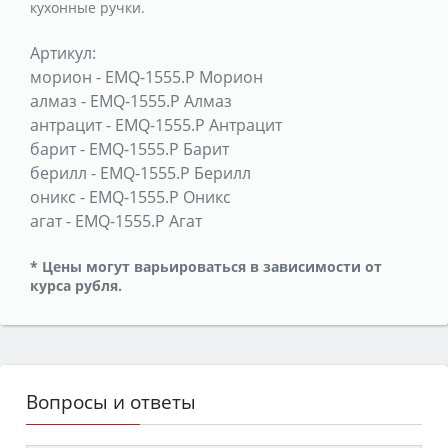
кухонные ручки.
Артикул:
морион
-
EMQ-1555.P Морион
алмаз
-
EMQ-1555.P Алмаз
антрацит
-
EMQ-1555.P Антрацит
барит
-
EMQ-1555.P Барит
берилл
-
EMQ-1555.P Берилл
оникс
-
EMQ-1555.P Оникс
агат
-
EMQ-1555.P Агат
* Цены могут варьироваться в зависимости от
курса рубля.
Вопросы и ответы