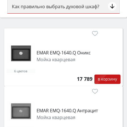
Как правильно выбрать духовой шкаф?
Сначала определитесь с типом (газовый или
электрический) и габаритами под вашу нишу,
затем смотрите на объём 50–70 л для семьи,
класс энергопотребления не ниже A и нужные
функции (конвекция, гриль, самоочистка,
защита от детей).
EMAR EMQ-1640.Q Оникс
Мойка кварцевая
6 цветов
17 789
в корзину
EMAR EMQ-1640.Q Антрацит
Мойка кварцевая