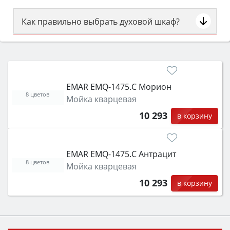
Как правильно выбрать духовой шкаф?
Сначала определитесь с типом (газовый или
электрический) и габаритами под вашу нишу,
затем смотрите на объём 50–70 л для семьи,
класс энергопотребления не ниже A и нужные
EMAR EMQ-1475.C Морион
функции (конвекция, гриль, самоочистка,
8 цветов
Мойка кварцевая
защита от детей).
10 293
в корзину
EMAR EMQ-1475.C Антрацит
8 цветов
Мойка кварцевая
10 293
в корзину