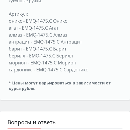
кухонные ручки.
Артикул:
оникс
-
EMQ-1475.C Оникс
агат
-
EMQ-1475.C Агат
алмаз
-
EMQ-1475.C Алмаз
антрацит
-
EMQ-1475.C Антрацит
барит
-
EMQ-1475.C Барит
берилл
-
EMQ-1475.C Берилл
морион
-
EMQ-1475.C Морион
сардоникс
-
EMQ-1475.C Сардоникс
* Цены могут варьироваться в зависимости от
курса рубля.
Вопросы и ответы