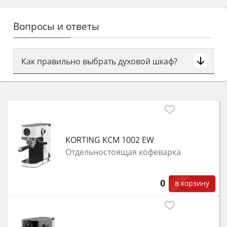
Вопросы и ответы
Как правильно выбрать духовой шкаф?
Сначала определитесь с типом (газовый или
электрический) и габаритами под вашу нишу,
затем смотрите на объём 50–70 л для семьи,
класс энергопотребления не ниже A и нужные
функции (конвекция, гриль, самоочистка,
KORTING KCM 1002 EW
защита от детей).
Отдельностоящая кофеварка
0
в корзину