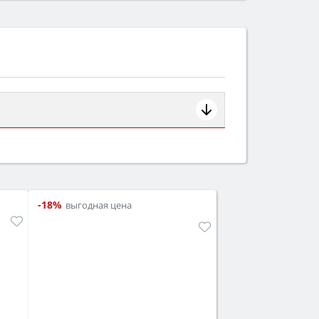
ем смотрите на объём 50–70 л для
защита от детей).
-18%
выгодная цена