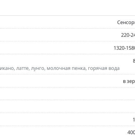
Сенсор
220-2
1320-158
кано, латте, лунго, молочная пенка, горячая вода
в зе
1
40