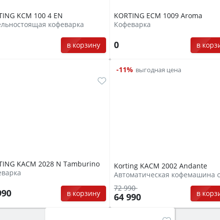
ING KCM 100 4 EN
KORTING ECM 1009 Aroma
ельностоящая кофеварка
Кофеварка
0
в корзину
в корз
-11%
выгодная цена
TING KACM 2028 N Tamburino
Korting KACM 2002 Andante
еварка
72 990
990
в корзину
в корз
64 990