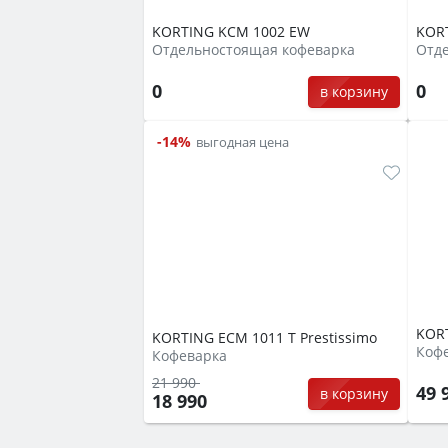
KORTING KCM 1002 EW
KORT
Отдельностоящая кофеварка
Отд
0
0
в корзину
-14%
выгодная цена
KOR
KORTING ECM 1011 T Prestissimo
Коф
Кофеварка
21 990
49 
в корзину
18 990