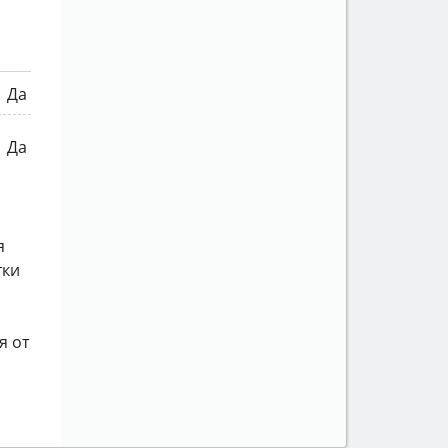
Да
Да
я
тки
я от