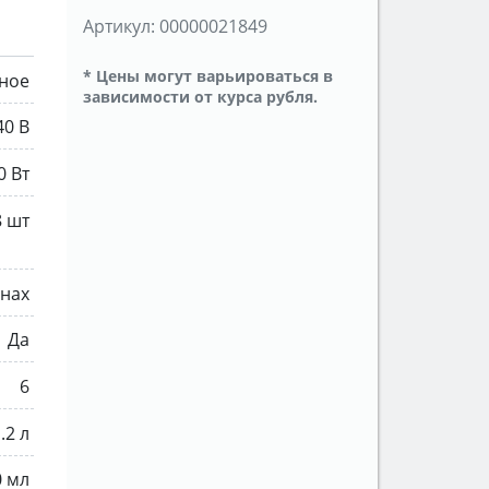
Артикул:
00000021849
* Цены могут варьироваться в
ное
зависимости от курса рубля.
40 В
0 Вт
8 шт
рнах
Да
6
.2 л
0 мл