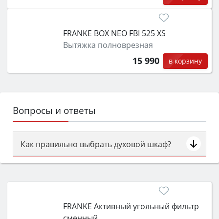
FRANKE BOX NEO FBI 525 XS
Вытяжка полноврезная
15 990
в корзину
Вопросы и ответы
Как правильно выбрать духовой шкаф?
Сначала определитесь с типом (газовый или
электрический) и габаритами под вашу нишу,
затем смотрите на объём 50–70 л для семьи,
класс энергопотребления не ниже A и нужные
FRANKE Активный угольный фильтр
функции (конвекция, гриль, самоочистка,
сменный