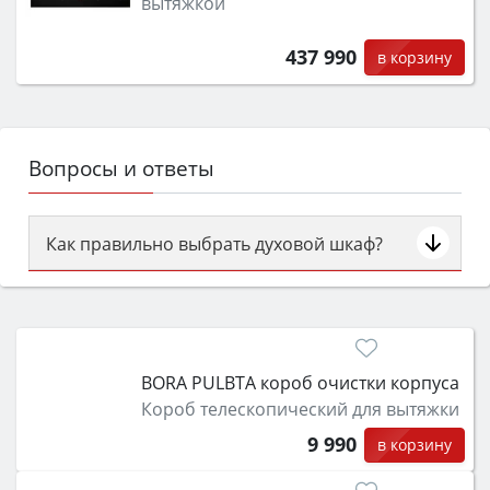
вытяжкой
437 990
в корзину
Вопросы и ответы
Как правильно выбрать духовой шкаф?
Сначала определитесь с типом (газовый или
электрический) и габаритами под вашу нишу,
затем смотрите на объём 50–70 л для семьи,
класс энергопотребления не ниже A и нужные
BORA PULBTA короб очистки корпуса
функции (конвекция, гриль, самоочистка,
Короб телескопический для вытяжки
защита от детей).
9 990
в корзину