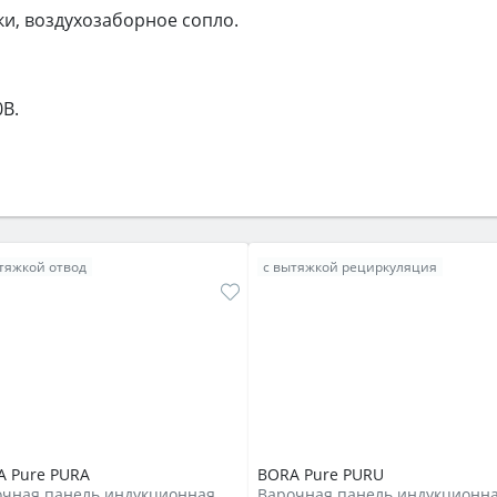
ки, воздухозаборное сопло.
0B.
тяжкой отвод
с вытяжкой рециркуляция
A Pure PURA
BORA Pure PURU
Варочная панель индукционная с вытяжкой