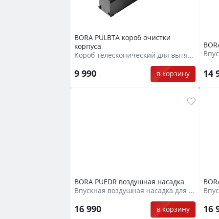
BORA PULBTA короб очистки
BORA
корпуса
Короб телескопический для вытяжки
9 990
14 
в корзину
BORA PUEDR воздушная насадка
BORA
Впускная воздушная насадка для вытяжки
16 990
16 
в корзину