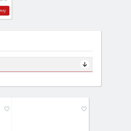
ину
ем смотрите на объём 50–70 л для
защита от детей).