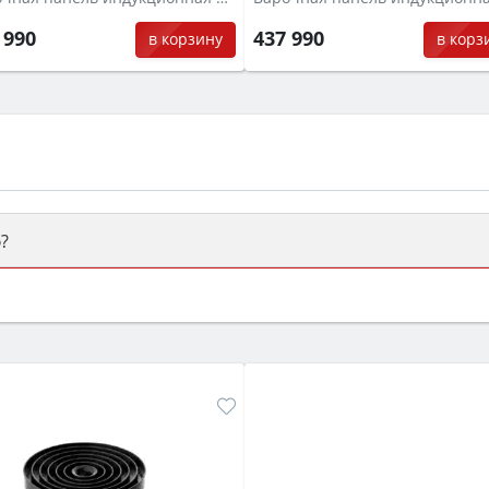
 990
437 990
в корзину
в корз
?
ый или электрический) и габаритами под вашу нишу, зат
же A и нужные функции (конвекция, гриль, самоочистка, 