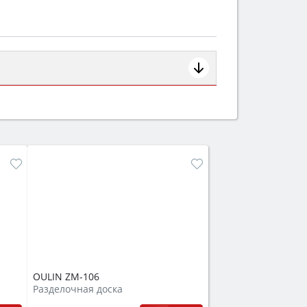
ем смотрите на объём 50–70 л для
защита от детей).
OULIN ZM-106
Разделочная доска