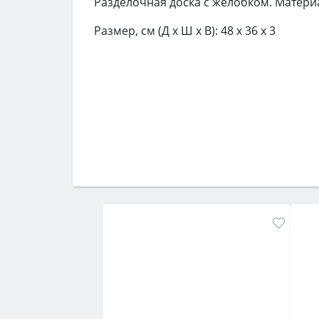
Разделочная доска с желобком. Материа
Размер, см (Д х Ш х В): 48 х 36 х 3