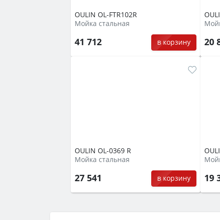
OULIN OL-FTR102R
OULI
Мойка стальная
Мойк
41 712
20 
в корзину
OULIN OL-0369 R
OULI
Мойка стальная
Мойк
27 541
19 
в корзину