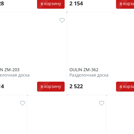
28
2 154
в корзину
в корз
IN ZM-203
OULIN ZM-362
елочная доска
Разделочная доска
14
2 522
в корзину
в корз