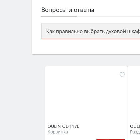
Вопросы и ответы
Как правильно выбрать духовой шкаф
Сначала определитесь с типом (газов
семьи, класс энергопотребления не ни
OULIN OL-117L
OUL
Корзинка
Разд