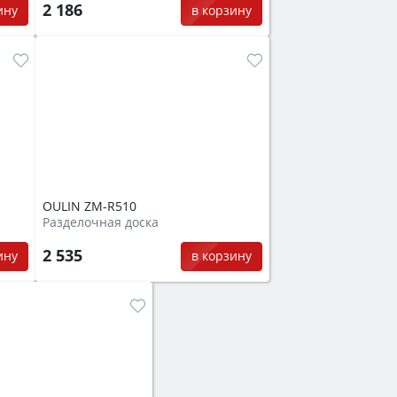
2 186
ину
в корзину
OULIN ZM-R510
Разделочная доска
2 535
ину
в корзину