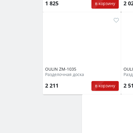
1 825
2 0
в корзину
OULIN ZM-1035
OUL
Разделочная доска
Разд
2 211
2 5
в корзину