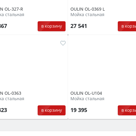
N OL-327-R
OULIN OL-0369 L
а стальная
Мойка стальная
867
27 541
в корзину
в корз
N OL-0363
OULIN OL-U104
а стальная
Мойка стальная
323
19 395
в корзину
в корз