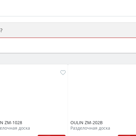
?
ый или электрический) и габаритами под вашу нишу, зат
же A и нужные функции (конвекция, гриль, самоочистка, 
IN ZM-1028
OULIN ZM-202B
елочная доска
Разделочная доска