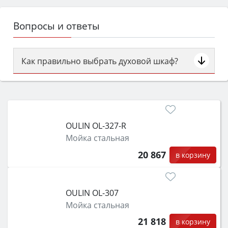
Вопросы и ответы
Как правильно выбрать духовой шкаф?
Сначала определитесь с типом (газовый или
электрический) и габаритами под вашу нишу,
затем смотрите на объём 50–70 л для семьи,
класс энергопотребления не ниже A и нужные
OULIN OL-327-R
функции (конвекция, гриль, самоочистка,
Мойка стальная
защита от детей).
20 867
в корзину
OULIN OL-307
Мойка стальная
21 818
в корзину