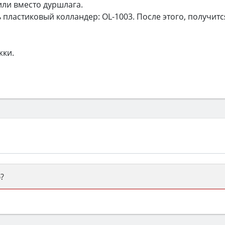
или вместо дуршлага.
пластиковый колландер: OL-1003. После этого, получитс
жки.
?
ый или электрический) и габаритами под вашу нишу, зат
же A и нужные функции (конвекция, гриль, самоочистка, 