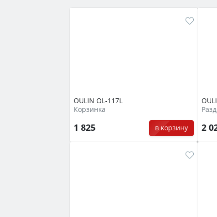
OULIN OL-117L
OUL
Корзинка
Разд
1 825
2 0
в корзину