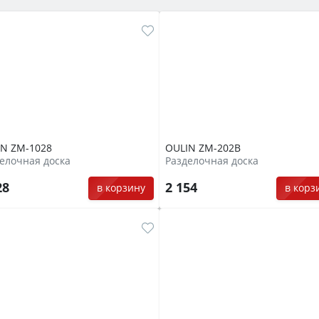
IN ZM-1028
OULIN ZM-202B
елочная доска
Разделочная доска
28
2 154
в корзину
в корз