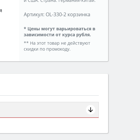
и США. Страна: Германия-Китай.
я
Артикул:
OL-330-2 корзинка
* Цены могут варьироваться в
зависимости от курса рубля.
** На этот товар не действуют
скидки по промокоду.
ем смотрите на объём 50–70 л для
защита от детей).