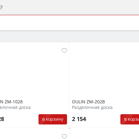
?
ый или электрический) и габаритами под вашу нишу, зат
же A и нужные функции (конвекция, гриль, самоочистка, 
IN ZM-1028
OULIN ZM-202B
елочная доска
Разделочная доска
28
2 154
в корзину
в корз