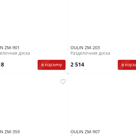
IN ZM-901
OULIN ZM-203
елочная доска
Разделочная доска
18
2 514
в корзину
в корз
IN ZM-359
OULIN ZM-907