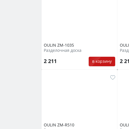
OULIN ZM-1035
OUL
Разделочная доска
Разд
2 211
2 2
в корзину
OULIN ZM-R510
OUL