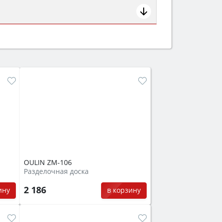
ем смотрите на объём 50–70 л для
защита от детей).
OULIN ZM-106
Разделочная доска
2 186
ину
в корзину