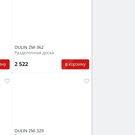
OULIN ZM-362
Разделочная доска
2 522
ину
в корзину
OULIN ZM-329