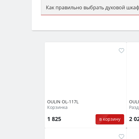
Как правильно выбрать духовой шкаф
Сначала определитесь с типом (газов
семьи, класс энергопотребления не ни
OULIN OL-117L
OUL
Корзинка
Разд
1 825
2 0
в корзину