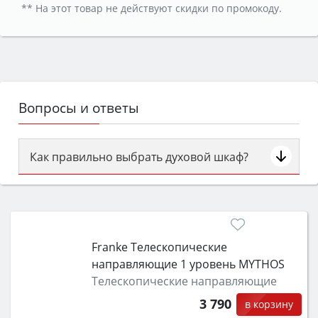
** На этот товар не действуют скидки по промокоду.
Вопросы и ответы
Как правильно выбрать духовой шкаф?
Сначала определитесь с типом (газовый или
электрический) и габаритами под вашу нишу,
затем смотрите на объём 50–70 л для семьи,
класс энергопотребления не ниже A и нужные
Franke Телескопические
функции (конвекция, гриль, самоочистка,
направляющие 1 уровень MYTHOS
защита от детей).
Телескопические направляющие
3 790
в корзину