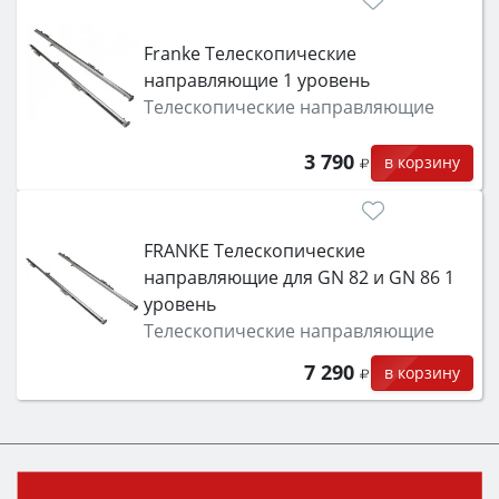
класс энергопотребления не ниже A и нужные
функции (конвекция, гриль, самоочистка,
Franke Телескопические
защита от детей).
направляющие 1 уровень
Телескопические направляющие
3 790
в корзину
FRANKE Телескопические
направляющие для GN 82 и GN 86 1
уровень
Телескопические направляющие
7 290
в корзину