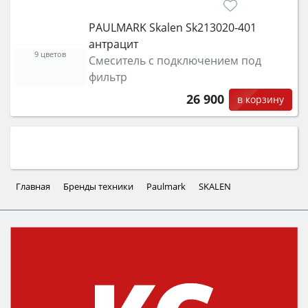
PAULMARK Skalen Sk213020-401
антрацит
9 цветов
Смеситель с подключением под
фильтр
26 900
в корзину
Главная
Бренды техники
Paulmark
SKALEN