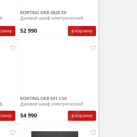
KORTING OKB 6820 EX
ий
Духовой шкаф электрический
52 990
орзину
в корзину
KORTING OKB 691 CSX
аф
Духовой шкаф электрический
54 990
орзину
в корзину