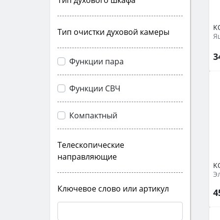
Тип духового шкафа
K
Тип очистки духовой камеры
Я
3
Функции пара
Функции СВЧ
Компактный
Телескопические
направляющие
K
Э
Ключевое слово или артикул
4