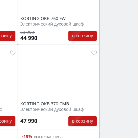
KORTING OKB 760 FW
Электрический духовой шкаф
53 990
орзину
в корзину
44 990
KORTING OKB 370 CMB
аф
Электрический духовой шкаф
47 990
орзину
в корзину
-19%
выгодная цена