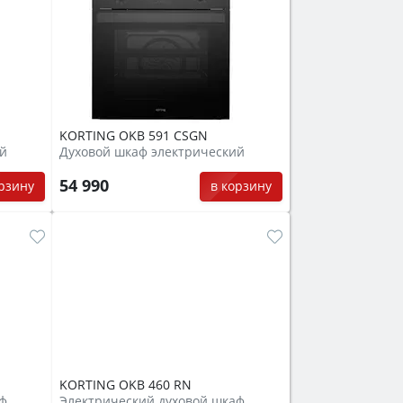
KORTING OKB 591 CSGN
ий
Духовой шкаф электрический
54 990
орзину
в корзину
KORTING OKB 460 RN
аф
Электрический духовой шкаф