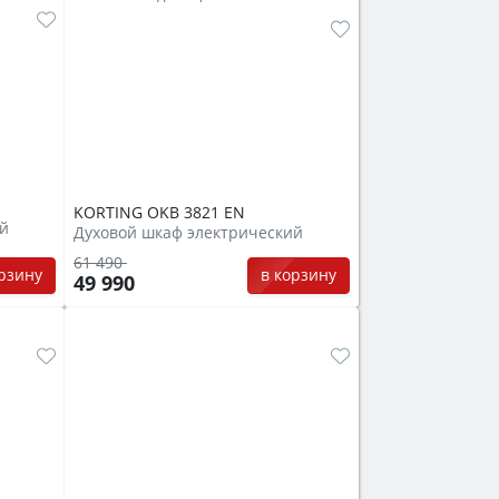
KORTING OKB 3821 EN
ий
Духовой шкаф электрический
61 490
орзину
в корзину
49 990