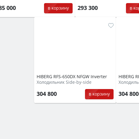
85 000
293 300
в корзину
в к
HIBERG RFS-650DX NFGW Inverter
HIBERG R
Холодильник Side-by-side
Холодиль
304 800
304 80
в корзину