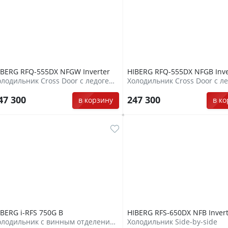
IBERG RFQ-555DX NFGW Inverter
HIBERG RFQ-555DX NFGB Inve
Холодильник Cross Door с ледогенератором и прямым подключением к воде
47 300
247 300
в корзину
в к
IBERG i-RFS 750G B
HIBERG RFS-650DX NFB Inver
Холодильник с винным отделением
Холодильник Side-by-side