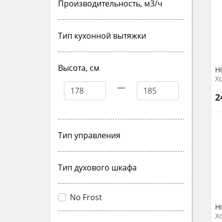
Производительность, м3/ч
Тип кухонной вытяжки
Высота, см
H
—
2
Тип управления
Тип духового шкафа
No Frost
H