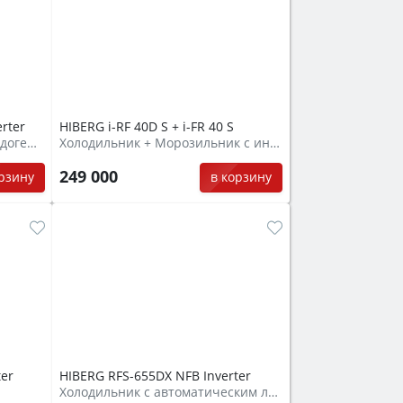
rter
HIBERG i-RF 40D S + i-FR 40 S
Холодильник Cross Door с ледогенератором и прямым подключением к воде
Холодильник + Морозильник с инверторным компрессором
249 000
орзину
в корзину
ter
HIBERG RFS-655DX NFB Inverter
Холодильник с автоматическим ледогенератором