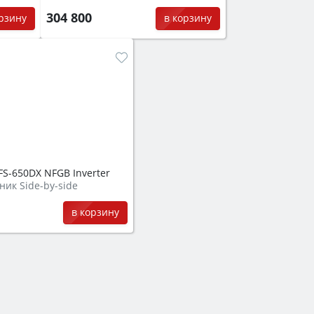
304 800
орзину
в корзину
FS-650DX NFGB Inverter
ник Side-by-side
0
в корзину