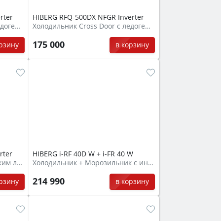
rter
HIBERG RFQ-500DX NFGR Inverter
Холодильник Cross Door с ледогенератором и прямым подключением к воде
Холодильник Cross Door с ледогенератором и прямым подключением к воде
175 000
орзину
в корзину
rter
HIBERG i-RF 40D W + i-FR 40 W
Холодильник с автоматическим ледогенератором
Холодильник + Морозильник с инверторным компрессором
214 990
орзину
в корзину