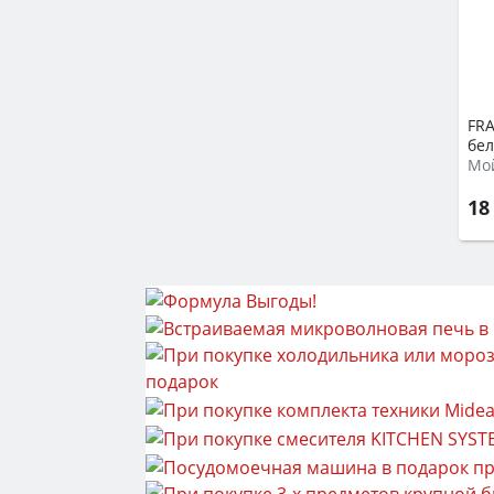
FRA
бе
Мой
18