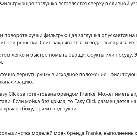
Фильтрующая заглушка вставляется сверху в сливной уз
и повороте ручки фильтрующая заглушка опускается на 
ивной решётки. Слив закрывается, и вода, льющаяся из 
отом легко и быстро помыть овощи, фрукты или посуду. 
и.
статочно вернуть ручку в исходное положение - фильтрую
 канализацию.
sy Click запотентована брендом Franke. Может иметь ви
али. Если мойка без крыла, то Easy Click размещается н
а крыле сбоку, прямо под рукой.
большинства моделей моек бренда Franke, выполненных 