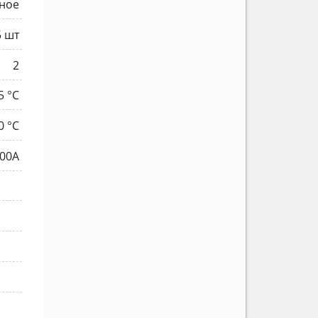
ное
5 шт
2
5 °C
0 °C
00A