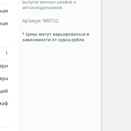
выпуске винных шкафов и
автохолодильников.
ная
Артикул:
980152
ная
* Цены могут варьироваться в
зависимости от курса рубля.
1
ери
ера
щий
каф