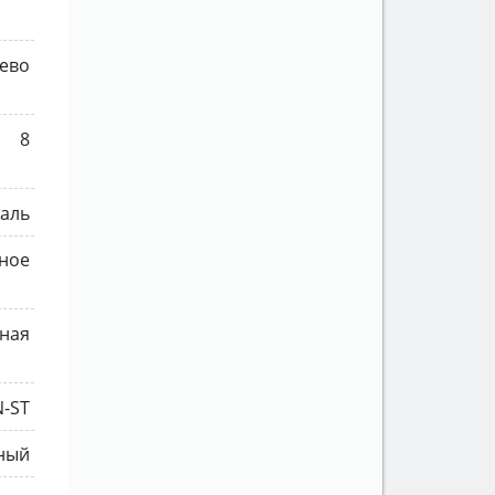
ево
8
таль
ное
ная
N-ST
ный