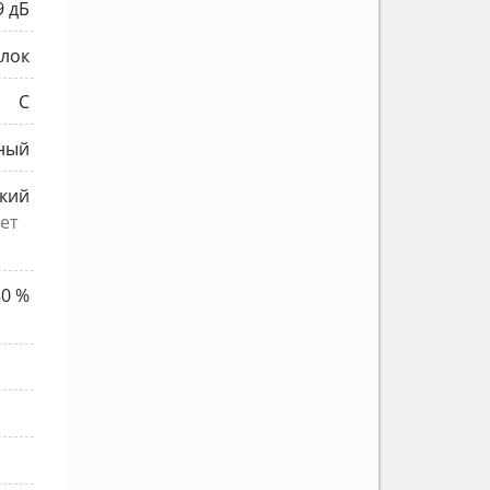
9 дБ
ылок
C
ный
кий
ет
80 %