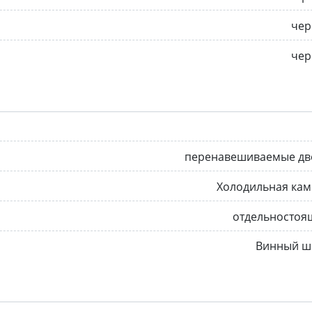
чер
чер
перенавешиваемые дв
Холодильная кам
отдельностоя
Винный ш