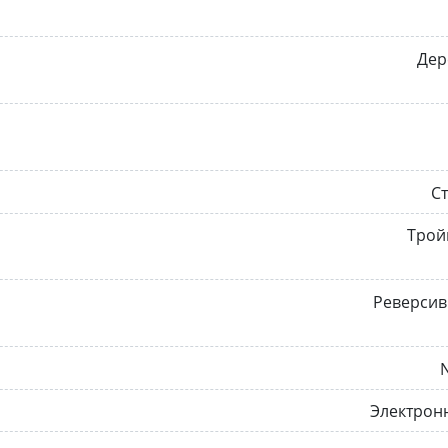
Дер
С
Трой
Реверсив
Электрон