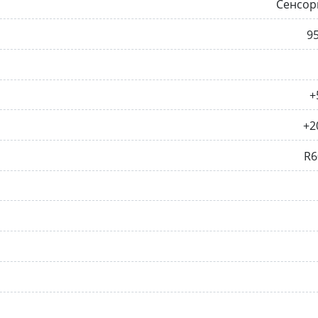
Сенсор
9
+
+2
R6