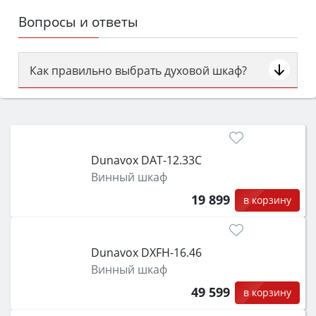
Вопросы и ответы
Как правильно выбрать духовой шкаф?
Сначала определитесь с типом (газовый или
электрический) и габаритами под вашу нишу,
затем смотрите на объём 50–70 л для семьи,
класс энергопотребления не ниже A и нужные
Dunavox DAT-12.33C
функции (конвекция, гриль, самоочистка,
Винный шкаф
защита от детей).
19 899
в корзину
Dunavox DXFH-16.46
Винный шкаф
49 599
в корзину