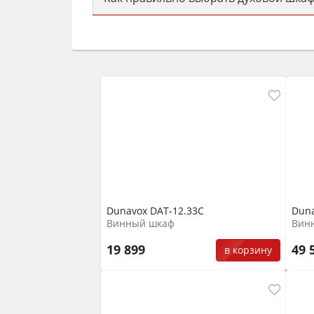
Сначала определитесь с типом (газов
семьи, класс энергопотребления не ни
Dunavox DAT-12.33C
Duna
Винный шкаф
Вин
19 899
49 
в корзину