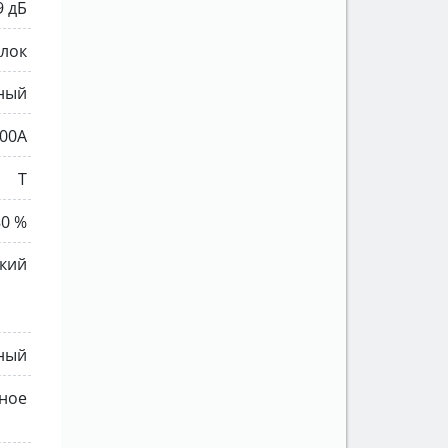
9 дБ
ылок
ный
00A
T
80 %
кий
ный
ное