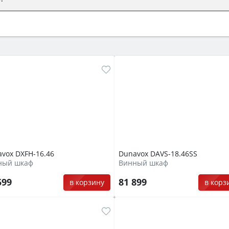
ый или электрический) и габаритами под вашу нишу, зат
же A и нужные функции (конвекция, гриль, самоочистка, 
vox DXFH-16.46
Dunavox DAVS-18.46SS
ный шкаф
Винный шкаф
599
81 899
в корзину
в корз