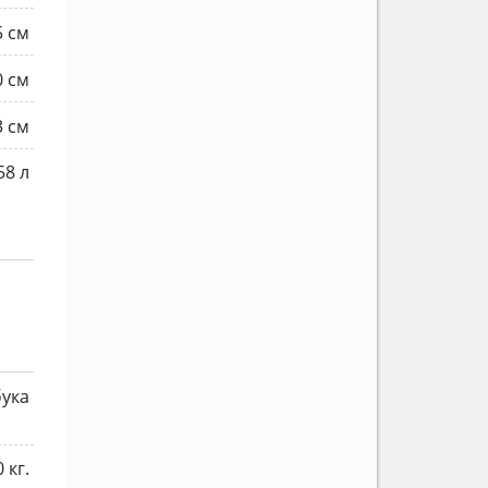
5 см
0 см
3 см
58 л
бука
0 кг.