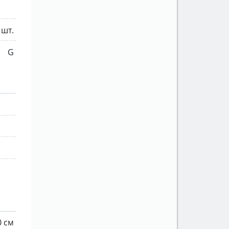
 шт.
G
0 см