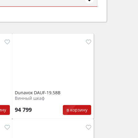
ем смотрите на объём 50–70 л для
защита от детей).
Dunavox DAUF-19.58B
Винный шкаф
94 799
ину
в корзину