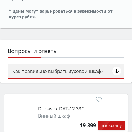
* Цены могут варьироваться в зависимости от
курса рубля.
Вопросы и ответы
Как правильно выбрать духовой шкаф?
Сначала определитесь с типом (газовый или
электрический) и габаритами под вашу нишу,
затем смотрите на объём 50–70 л для семьи,
класс энергопотребления не ниже A и нужные
Dunavox DAT-12.33C
функции (конвекция, гриль, самоочистка,
Винный шкаф
защита от детей).
19 899
в корзину