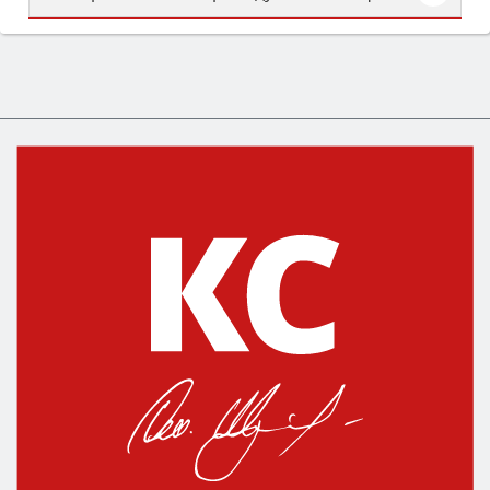
Сначала определитесь с типом (газовый или
электрический) и габаритами под вашу нишу,
затем смотрите на объём 50–70 л для семьи,
класс энергопотребления не ниже A и нужные
функции (конвекция, гриль, самоочистка,
защита от детей).