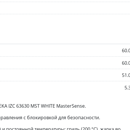
60.
60.
51.
5.
KA IZC 63630 MST WHITE MasterSense.
равления с блокировкой для безопасности.
и постоянной температуры: гриль (200 °С), жарка во