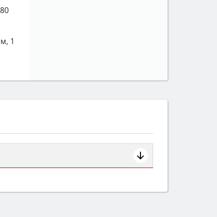
(80
м, 1
ем смотрите на объём 50–70 л для
защита от детей).