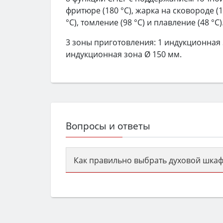
фритюре (180 °С), жарка на сковороде (19
°С), томление (98 °С) и плавление (48 °С)
3 зоны приготовления: 1 индукционная 
индукционная зона Ø 150 мм.
Вопросы и ответы
Как правильно выбрать духовой шкаф
Сначала определитесь с типом (газов
семьи, класс энергопотребления не ни