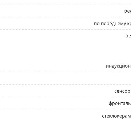
бе
по переднему к
бе
индукцион
сенсор
фронталь
стеклокера