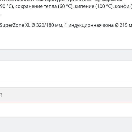
0 °С), сохранение тепла (60 °С), кипение (100 °С), конфи 
.
SuperZone XL Ø 320/180 мм, 1 индукционная зона Ø 215 м
?
ый или электрический) и габаритами под вашу нишу, зат
же A и нужные функции (конвекция, гриль, самоочистка, 