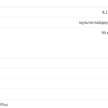
8.2
мультислайдер
99
Plus