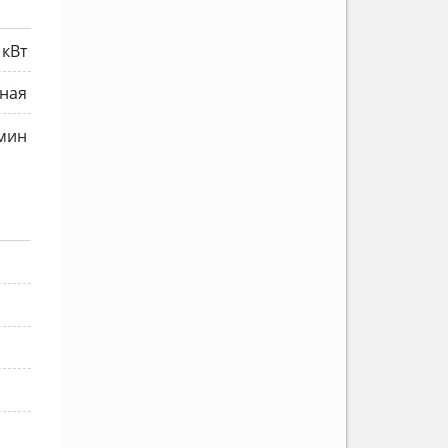
 кВт
ная
 мин