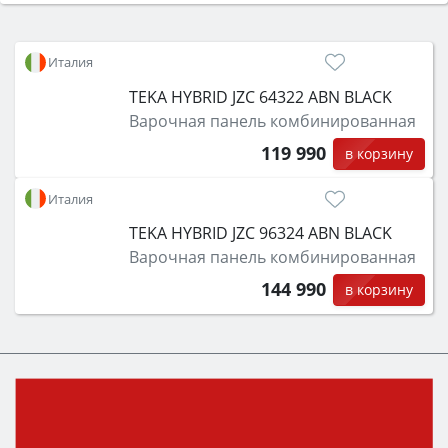
Сначала определитесь с типом (газовый или
электрический) и габаритами под вашу нишу,
затем смотрите на объём 50–70 л для семьи,
Италия
класс энергопотребления не ниже A и нужные
TEKA HYBRID JZC 64322 ABN BLACK
функции (конвекция, гриль, самоочистка,
Варочная панель комбинированная
защита от детей).
119 990
в корзину
Италия
TEKA HYBRID JZC 96324 ABN BLACK
Варочная панель комбинированная
144 990
в корзину