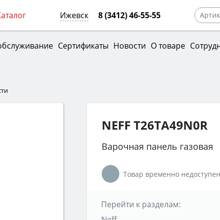
Каталог
Ижевск
8 (3412) 46-55-55
обслуживание
Сертификаты
Новости
О товаре
Сотруд
сти
NEFF T26TA49N0R
Варочная панель газовая
Товар временно недоступен
Перейти к разделам:
Neff