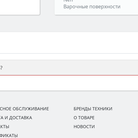
Варочные поверхности
?
ый или электрический) и габаритами под вашу нишу, зат
же A и нужные функции (конвекция, гриль, самоочистка, 
ИСНОЕ ОБСЛУЖИВАНИЕ
БРЕНДЫ ТЕХНИКИ
А И ДОСТАВКА
О ТОВАРЕ
АКТЫ
НОВОСТИ
ИФИКАТЫ