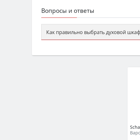
Вопросы и ответы
Как правильно выбрать духовой шкаф
Сначала определитесь с типом (газов
семьи, класс энергопотребления не ни
Scha
Варо