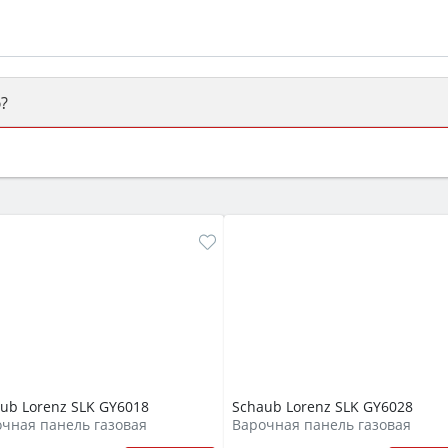
?
ый или электрический) и габаритами под вашу нишу, зат
же A и нужные функции (конвекция, гриль, самоочистка, 
ub Lorenz SLK GY6018
Schaub Lorenz SLK GY6028
чная панель газовая
Варочная панель газовая