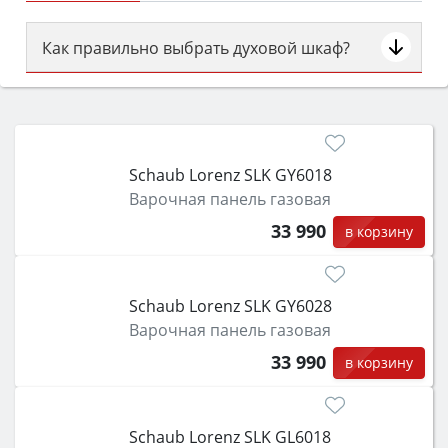
Как правильно выбрать духовой шкаф?
Сначала определитесь с типом (газовый или
электрический) и габаритами под вашу нишу,
затем смотрите на объём 50–70 л для семьи,
класс энергопотребления не ниже A и нужные
Schaub Lorenz SLK GY6018
функции (конвекция, гриль, самоочистка,
Варочная панель газовая
защита от детей).
33 990
в корзину
Schaub Lorenz SLK GY6028
Варочная панель газовая
33 990
в корзину
Schaub Lorenz SLK GL6018